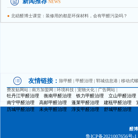
新闻推荐
NEWS
●
北碚醛博士课堂：装修用的都是环保材料，会有甲醛污染吗？
友情链接：
除甲醛
|
甲醛治理
|
郓城信息港
|
移动式
费发贴网站
|
南方加盟网
|
环境科技
|
宠物火化
|
广告网站
|
牡丹江甲醛治理
衡南甲醛治理
铁力甲醛治理
立山甲醛治理
南宁甲醛治理
高邮甲醛治理
蓬莱甲醛治理
建瓯甲醛治理
历城甲醛治理
未央甲醛治理
淳安甲醛治理
舒城甲醛治理
醛博
鲁ICP备2021007656号-1