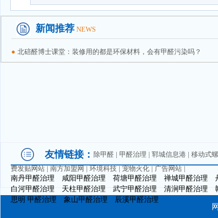
新闻推荐
NEWS
●
北碚醛博士课堂：装修用的都是环保材料，会有甲醛污染吗？
友情链接：
除甲醛
|
甲醛治理
|
郓城信息港
|
移动式
费发贴网站
|
南方加盟网
|
环境科技
|
宠物火化
|
广告网站
|
南丹甲醛治理
咸阳甲醛治理
荷塘甲醛治理
禅城甲醛治理
白河甲醛治理
天柱甲醛治理
武宁甲醛治理
清涧甲醛治理
思明 甲醛治理
象山甲醛治理
辰溪甲醛治理