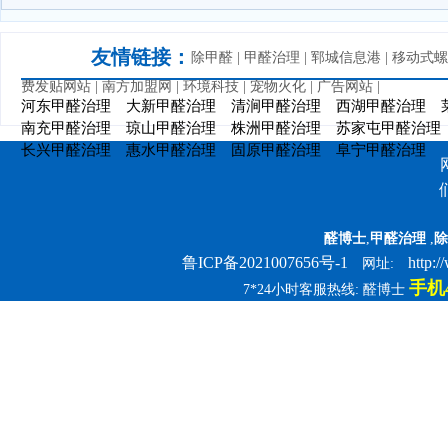
友情链接：
除甲醛
|
甲醛治理
|
郓城信息港
|
移动式螺
费发贴网站
|
南方加盟网
|
环境科技
|
宠物火化
|
广告网站
|
河东甲醛治理
大新甲醛治理
清涧甲醛治理
西湖甲醛治理
南充甲醛治理
琼山甲醛治理
株洲甲醛治理
苏家屯甲醛治理
长兴甲醛治理
惠水甲醛治理
固原甲醛治理
阜宁甲醛治理
醛博士
,
甲醛治理
,
除
鲁ICP备2021007656号-1
http:
网址:
手机4
7*24小时客服热线: 醛博士